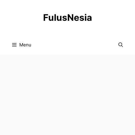
Langsung
ke
FulusNesia
isi
Menu