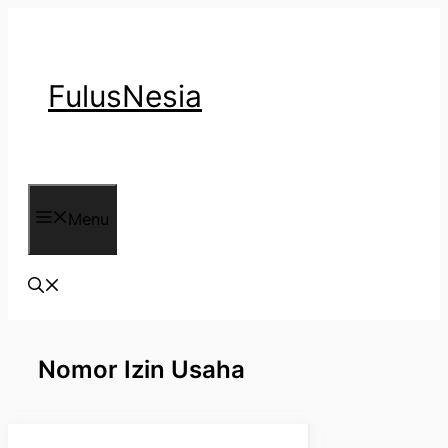
Langsung
ke
isi
FulusNesia
Menu
Nomor Izin Usaha