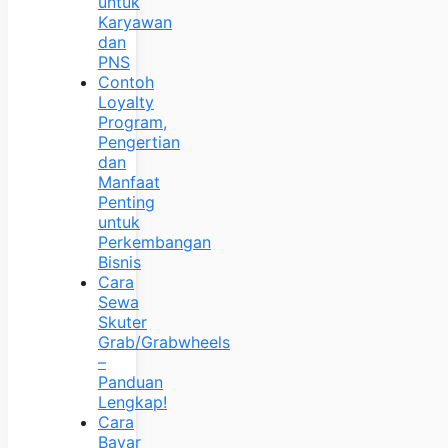
untuk
Karyawan
dan
PNS
Contoh
Loyalty
Program,
Pengertian
dan
Manfaat
Penting
untuk
Perkembangan
Bisnis
Cara
Sewa
Skuter
Grab/Grabwheels
–
Panduan
Lengkap!
Cara
Bayar