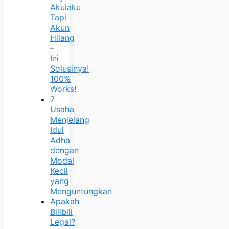
Akulaku
Tapi
Akun
Hilang
–
Ini
Solusinya!
100%
Works!
7
Usaha
Menjelang
Idul
Adha
dengan
Modal
Kecil
yang
Menguntungkan
Apakah
Bilibili
Legal?