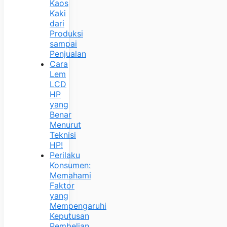
Kaos
Kaki
dari
Produksi
sampai
Penjualan
Cara
Lem
LCD
HP
yang
Benar
Menurut
Teknisi
HP!
Perilaku
Konsumen:
Memahami
Faktor
yang
Mempengaruhi
Keputusan
Pembelian