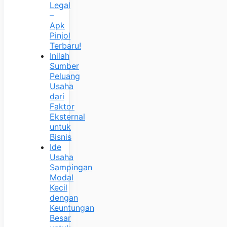
Legal
–
Apk
Pinjol
Terbaru!
Inilah
Sumber
Peluang
Usaha
dari
Faktor
Eksternal
untuk
Bisnis
Ide
Usaha
Sampingan
Modal
Kecil
dengan
Keuntungan
Besar