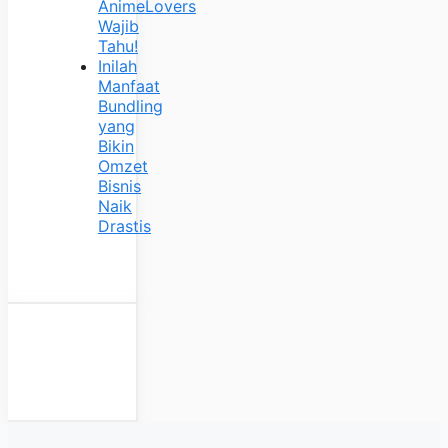
AnimeLovers
Wajib
Tahu!
Inilah
Manfaat
Bundling
yang
Bikin
Omzet
Bisnis
Naik
Drastis