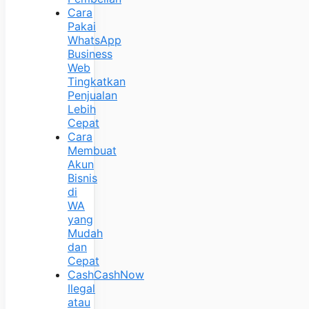
Cara
Pakai
WhatsApp
Business
Web
Tingkatkan
Penjualan
Lebih
Cepat
Cara
Membuat
Akun
Bisnis
di
WA
yang
Mudah
dan
Cepat
CashCashNow
Ilegal
atau