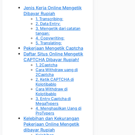
Jenis Kerja Online Mengetik
Dibayar Rupiah
1. Transcribing:
2. Data Entry:
3. Mengetik dari catatan
tangan:
4. Copywriting:
5. Translating:
Pekerjaan Mengetik Captcha
Daftar Situs Online Mengetik
CAPTCHA Dibayar Rupiah!
1. 2Captcha
Cara Withdraw uang di
2Captcha
2. Ketik CAPTCHA di
Kolotibablo
Cara Withdraw di
Kolotibablo
3. Entry Captcha di
MegaTypers
4. Menghasilkan Uang di
ProTypers
Kelebihan dan Kekurangan
Pekerjaan Online Mengetik
dibayar Rupiah