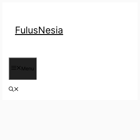
Langsung
ke
isi
FulusNesia
Menu