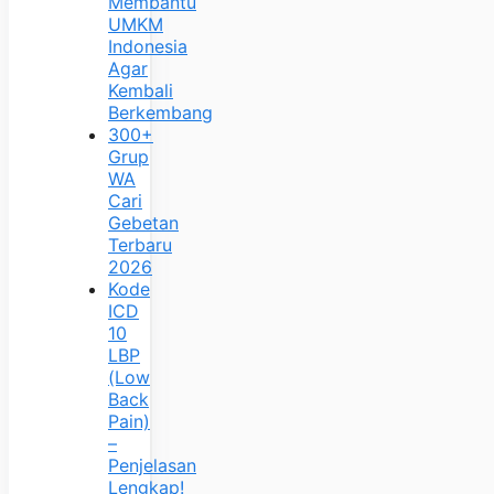
Membantu
UMKM
Indonesia
Agar
Kembali
Berkembang
300+
Grup
WA
Cari
Gebetan
Terbaru
2026
Kode
ICD
10
LBP
(Low
Back
Pain)
–
Penjelasan
Lengkap!