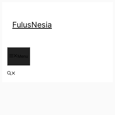
Langsung
ke
isi
FulusNesia
Menu