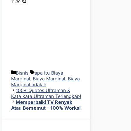
11:39:54.
Kategori
Tag
Bisnis
apa itu Biaya
Marginal
,
Biaya Marginal
,
Biaya
Marginal adalah
100+ Quotes Ultraman &
Kata kata Ultraman Terlengkap!
Memperbaiki TV Renyek
Atau Bersemut – 100% Works!