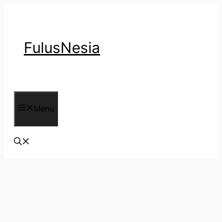
Langsung
ke
isi
FulusNesia
Menu