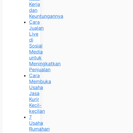
Kerja
dan
Keuntungannya
Cara
Jualan
Live
di
Sosial
Media
untuk
Meningkatkan
Penjualan
Cara
Membuka
Usaha
Jasa
Kurir
Kecil-
kecilan
7
Usaha
Rumahan