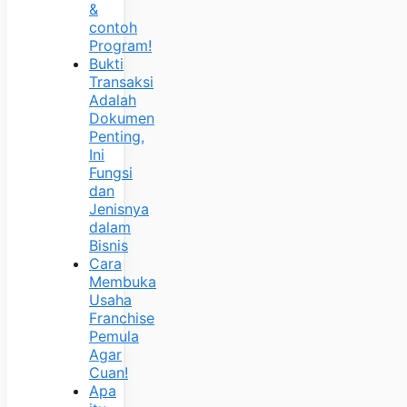
&
contoh
Program!
Bukti
Transaksi
Adalah
Dokumen
Penting,
Ini
Fungsi
dan
Jenisnya
dalam
Bisnis
Cara
Membuka
Usaha
Franchise
Pemula
Agar
Cuan!
Apa