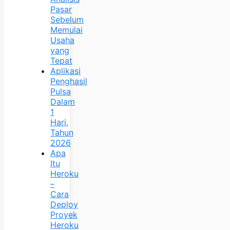
Pasar
Sebelum
Memulai
Usaha
yang
Tepat
Aplikasi
Penghasil
Pulsa
Dalam
1
Hari,
Tahun
2026
Apa
Itu
Heroku
–
Cara
Deploy
Proyek
Heroku