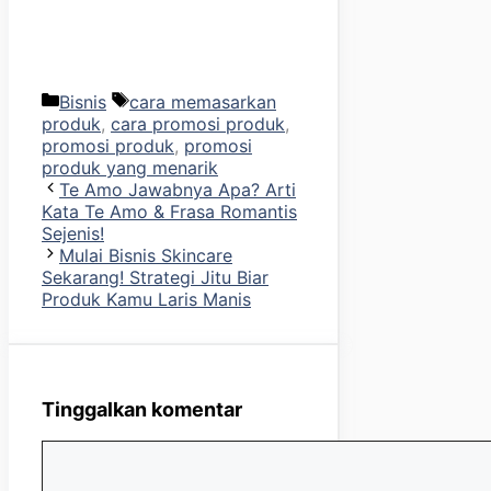
Kategori
Tag
Bisnis
cara memasarkan
produk
,
cara promosi produk
,
promosi produk
,
promosi
produk yang menarik
Te Amo Jawabnya Apa? Arti
Kata Te Amo & Frasa Romantis
Sejenis!
Mulai Bisnis Skincare
Sekarang! Strategi Jitu Biar
Produk Kamu Laris Manis
Tinggalkan komentar
Komentar