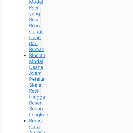
Modal
Kecil
yang
Bisa
Bikin
Cepat
Cuan
dari
Rumah
Rincian
Modal
Usaha
Ayam
Petelur
Skala
Kecil
Hingga
Besar
Secara
Lengkap
Begini
Cara
Analisis