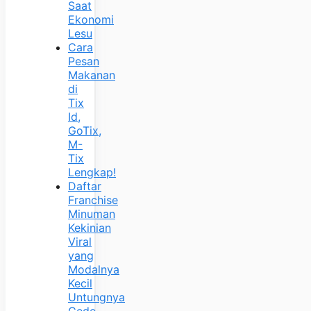
Saat
Ekonomi
Lesu
Cara
Pesan
Makanan
di
Tix
Id,
GoTix,
M-
Tix
Lengkap!
Daftar
Franchise
Minuman
Kekinian
Viral
yang
Modalnya
Kecil
Untungnya