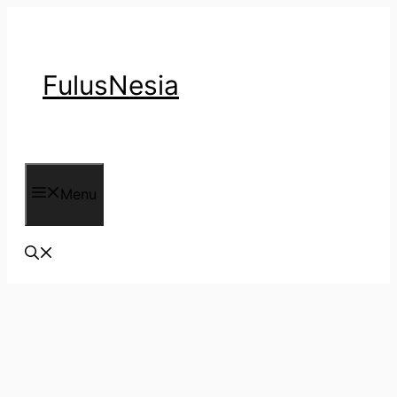
Langsung
ke
isi
FulusNesia
Menu