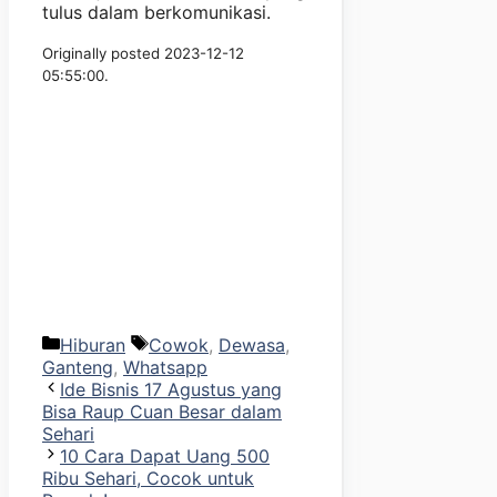
tulus dalam berkomunikasi.
Originally posted 2023-12-12
05:55:00.
Kategori
Tag
Hiburan
Cowok
,
Dewasa
,
Ganteng
,
Whatsapp
Ide Bisnis 17 Agustus yang
Bisa Raup Cuan Besar dalam
Sehari
10 Cara Dapat Uang 500
Ribu Sehari, Cocok untuk