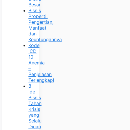
Besar
Bisnis
Properti:
Pengertian,
Manfaat
dan
Keuntungannya
Kode
ICD
10
Anemia
–
Penjelasan
Terlengkap!
8
Ide
Bisnis
Tahan
Krisis
yang
Selalu
Dicari