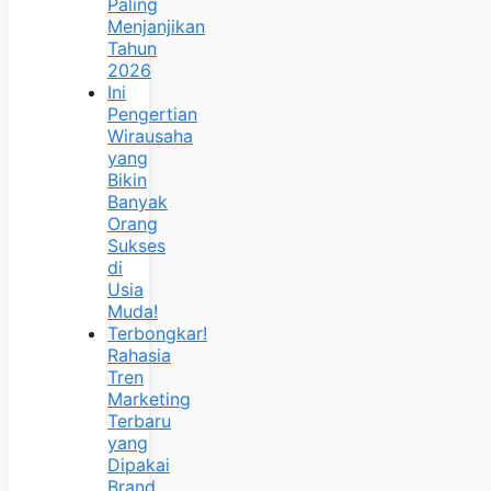
Paling
Menjanjikan
Tahun
2026
Ini
Pengertian
Wirausaha
yang
Bikin
Banyak
Orang
Sukses
di
Usia
Muda!
Terbongkar!
Rahasia
Tren
Marketing
Terbaru
yang
Dipakai
Brand