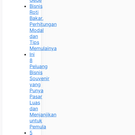
Gede
Bisnis
Roti
Bakar,
Perhitungan
Modal
dan
Tips
Memulainya
Ini
8
Peluang
Bisnis
Souvenir
yang
Punya
Pasar
Luas
dan
Menjanjikan
untuk
Pemula
5