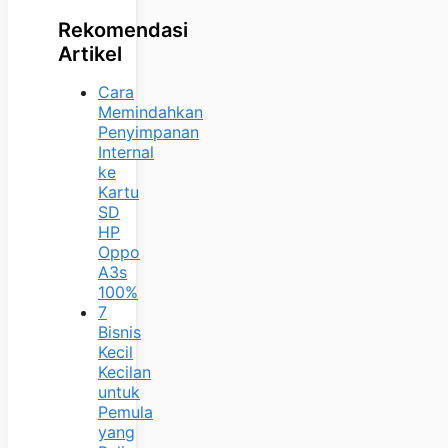
Rekomendasi
Artikel
Cara
Memindahkan
Penyimpanan
Internal
ke
Kartu
SD
HP
Oppo
A3s
100%
7
Bisnis
Kecil
Kecilan
untuk
Pemula
yang