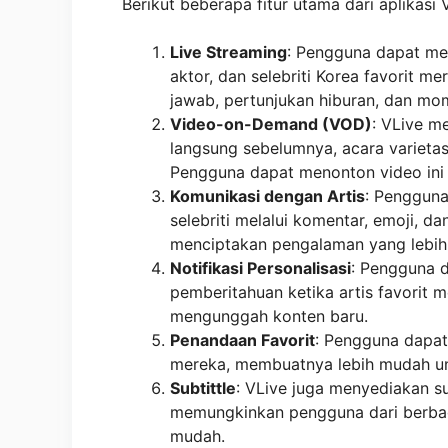
Berikut beberapa fitur utama dari aplikasi 
Live Streaming
: Pengguna dapat men
aktor, dan selebriti Korea favorit me
jawab, pertunjukan hiburan, dan m
Video-on-Demand (VOD)
: VLive m
langsung sebelumnya, acara varietas
Pengguna dapat menonton video ini 
Komunikasi dengan Artis
: Pengguna
selebriti melalui komentar, emoji, da
menciptakan pengalaman yang lebih
Notifikasi Personalisasi
: Pengguna 
pemberitahuan ketika artis favorit 
mengunggah konten baru.
Penandaan Favorit
: Pengguna dapat
mereka, membuatnya lebih mudah un
Subtittle
: VLive juga menyediakan s
memungkinkan pengguna dari berbag
mudah.