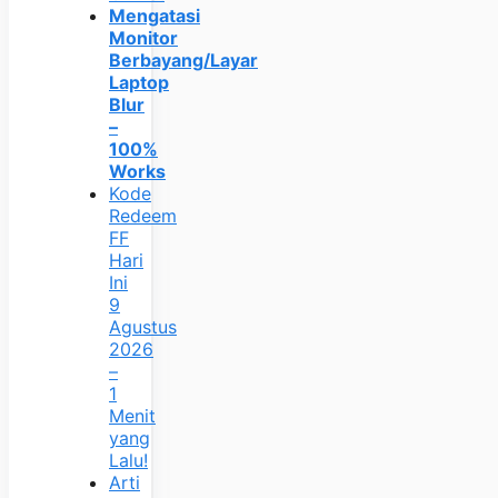
Mengatasi
Monitor
Berbayang/Layar
Laptop
Blur
–
100%
Works
Kode
Redeem
FF
Hari
Ini
9
Agustus
2026
–
1
Menit
yang
Lalu!
Arti