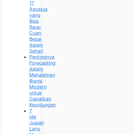
17
Agustus
yang
Bisa
Raup
Cuan
Besar
dalam
Sehari
Pentingnya
Forecasting
dalam
Manajemen
Bisnis
Modern
untuk
Dapatkan
Keuntungan
7
Ide
Jualan
Laris