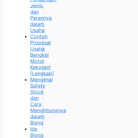
Jenis,
dan
Perannya
dalam
Usaha
Contoh
Proposal
Usaha
Bengkel
Motor
Kekinian!
[Lengkap]
Mengenal
Safety
Stock
dan
Cara
Menghitungnya
dalam
Bisnis
Ide
Bisnis