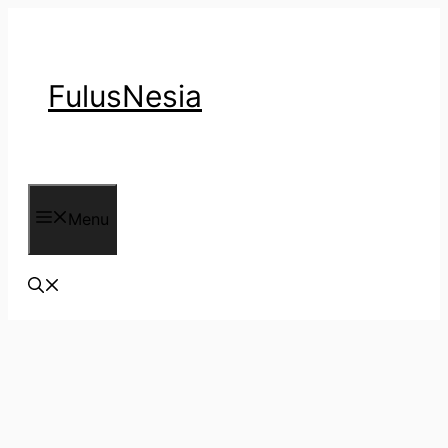
Langsung
ke
isi
FulusNesia
Menu