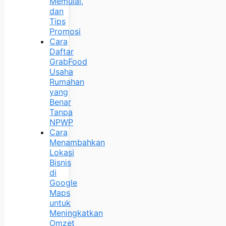
Memulai,
dan
Tips
Promosi
Cara
Daftar
GrabFood
Usaha
Rumahan
yang
Benar
Tanpa
NPWP
Cara
Menambahkan
Lokasi
Bisnis
di
Google
Maps
untuk
Meningkatkan
Omzet