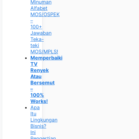
Minuman
Alfabet
MOS/OSPEK
–
100+
Jawaban
Teka-
teki
MOS/MPLS!
Memperbaiki
TV
Renyek
Atau
Bersemut
–
100%
Works!
Apa
Itu
Lingkungan
Bisnis?
Ini
Pengertian,