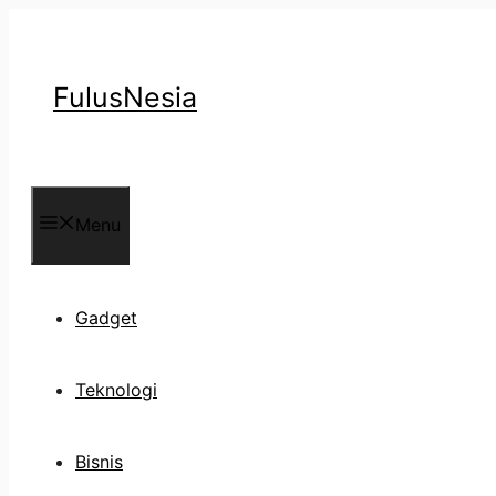
Langsung
ke
isi
FulusNesia
Menu
Gadget
Teknologi
Bisnis