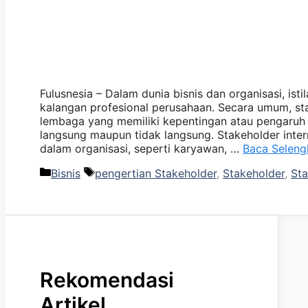
Fulusnesia – Dalam dunia bisnis dan organisasi, ist
kalangan profesional perusahaan. Secara umum, st
lembaga yang memiliki kepentingan atau pengaruh t
langsung maupun tidak langsung. Stakeholder inte
dalam organisasi, seperti karyawan, …
Baca Selen
Kategori
Tag
Bisnis
pengertian Stakeholder
,
Stakeholder
,
Sta
Rekomendasi
Artikel