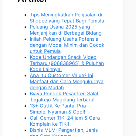
Tips Meningkatkan Penjualan di
Shopee yang Tepat Bagi Pemula
Peluang Usaha 2025 yang
Menjanjikan di Berbagai Bidang
Inilah Peluang Usaha Potensial
dengan Modal Minim dan Cocok
untuk Pemula
Kode Undangan Snack Video
Terbaru (906838965) & Puluhan
Kode Lainnya!
Apa itu Customer Value? Ini
Manfaat dan Cara Mengukurnya
dengan Mudah
Biaya Pondok Pesantren Salaf
Tegalrejo Magelang terbaru!
13+ Outfit Ke Pantai Pria –
Simple, Nyaman & Cool!
Call Center TIKI 24 jam & Cara
Komplain ke TIKI!
Bisnis MLM: Pengertian, Jenis
dan Cara Kerjanya