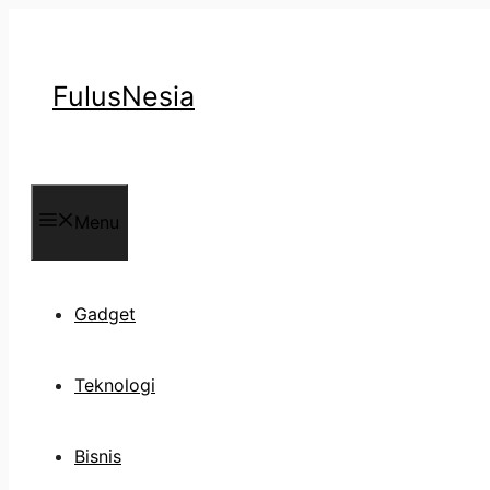
Langsung
ke
isi
FulusNesia
Menu
Gadget
Teknologi
Bisnis