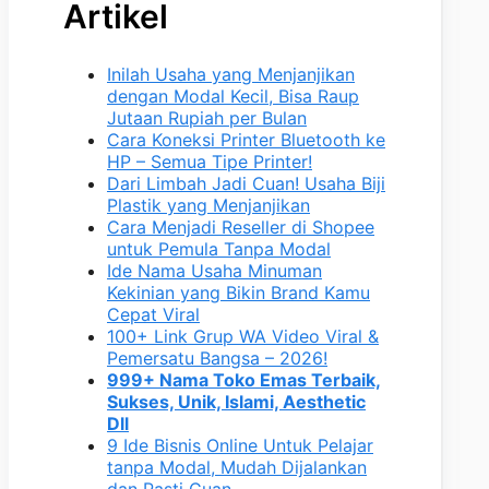
Artikel
Inilah Usaha yang Menjanjikan
dengan Modal Kecil, Bisa Raup
Jutaan Rupiah per Bulan
Cara Koneksi Printer Bluetooth ke
HP – Semua Tipe Printer!
Dari Limbah Jadi Cuan! Usaha Biji
Plastik yang Menjanjikan
Cara Menjadi Reseller di Shopee
untuk Pemula Tanpa Modal
Ide Nama Usaha Minuman
Kekinian yang Bikin Brand Kamu
Cepat Viral
100+ Link Grup WA Video Viral &
Pemersatu Bangsa – 2026!
999+ Nama Toko Emas Terbaik,
Sukses, Unik, Islami, Aesthetic
Dll
9 Ide Bisnis Online Untuk Pelajar
tanpa Modal, Mudah Dijalankan
dan Pasti Cuan