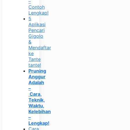
–
Contoh
Lengkap!
5
Aplikasi
Pencari
Gigolo
&
Mendaftar
ke
Tante
tante!
Pruning
Anggur
Adalah
–
Cara,
Teknik,
Waktu,
Kelebihan
–
Lengkap!
Cara