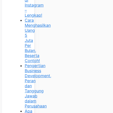
di
Instagram
–
Lengkap!
Cara
Menghasilkan
Uang
5
Juta
Per
Bulan,
Beserta
Contoh!
Pengertian
Business
Development,
Peran
dan
Tanggung
Jawab
dalam
Perusahaan
Apa