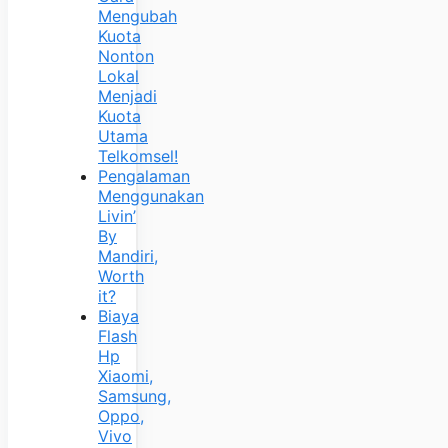
Mengubah
Kuota
Nonton
Lokal
Menjadi
Kuota
Utama
Telkomsel!
Pengalaman
Menggunakan
Livin’
By
Mandiri,
Worth
it?
Biaya
Flash
Hp
Xiaomi,
Samsung,
Oppo,
Vivo