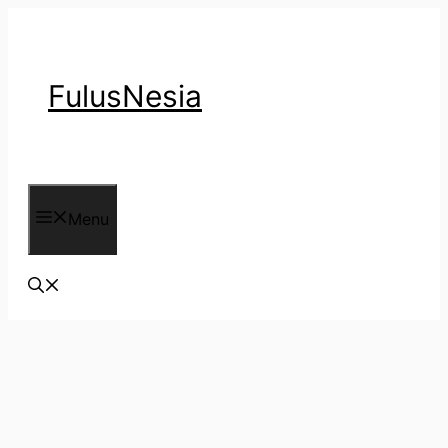
Langsung
ke
isi
FulusNesia
Menu