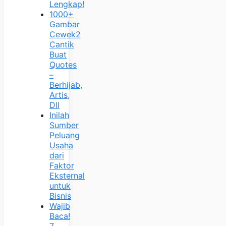
Lengkap!
1000+
Gambar
Cewek2
Cantik
Buat
Quotes
–
Berhijab,
Artis,
Dll
Inilah
Sumber
Peluang
Usaha
dari
Faktor
Eksternal
untuk
Bisnis
Wajib
Baca!