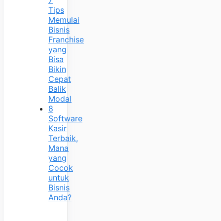
7
Tips
Memulai
Bisnis
Franchise
yang
Bisa
Bikin
Cepat
Balik
Modal
8
Software
Kasir
Terbaik,
Mana
yang
Cocok
untuk
Bisnis
Anda?