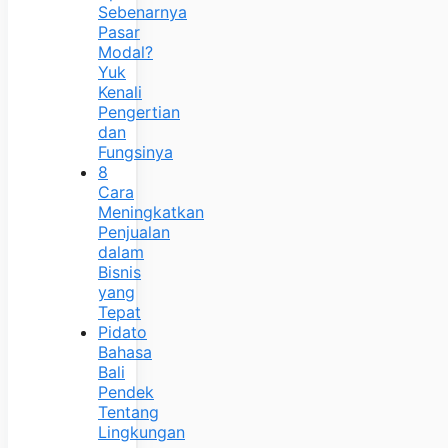
Sebenarnya
Pasar
Modal?
Yuk
Kenali
Pengertian
dan
Fungsinya
8
Cara
Meningkatkan
Penjualan
dalam
Bisnis
yang
Tepat
Pidato
Bahasa
Bali
Pendek
Tentang
Lingkungan