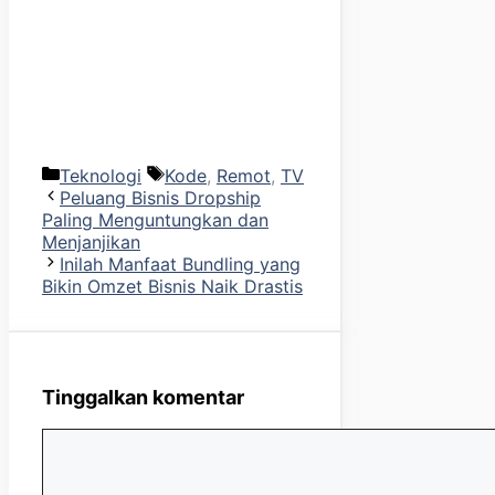
Kategori
Tag
Teknologi
Kode
,
Remot
,
TV
Peluang Bisnis Dropship
Paling Menguntungkan dan
Menjanjikan
Inilah Manfaat Bundling yang
Bikin Omzet Bisnis Naik Drastis
Tinggalkan komentar
Komentar