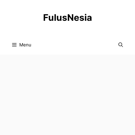
Langsung
ke
FulusNesia
isi
Menu