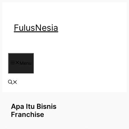
Langsung
ke
isi
FulusNesia
Menu
Apa Itu Bisnis
Franchise