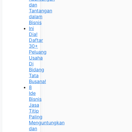
dan
Tantangan
dalam
Bisnis
Ini
Dia!
Daftar
30+
Peluang
Usaha
Di
Bidang
Tata
Busana!
8
Ide
Bisnis
Jasa
Titip
Paling
Menguntungkan
dan