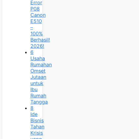
Error
P08
Canon
E510
–
100%
Berhasil!
2026!
6
Usaha
Rumahan
Omset
Jutaan
untuk
Ibu
Rumah
Tangga
8
Ide
Bisnis
Tahan
Krisis
yang