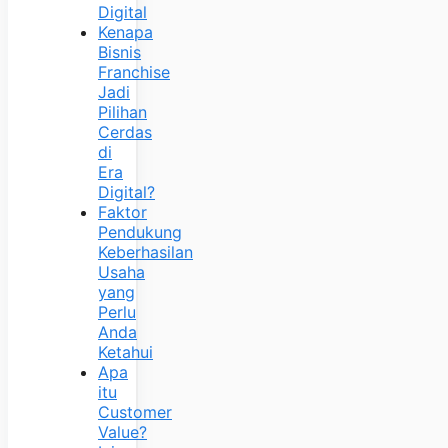
Digital
Kenapa
Bisnis
Franchise
Jadi
Pilihan
Cerdas
di
Era
Digital?
Faktor
Pendukung
Keberhasilan
Usaha
yang
Perlu
Anda
Ketahui
Apa
itu
Customer
Value?