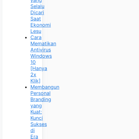
Selalu
Dicari
Saat
Ekonomi
Lesu
Cara
Mematikan
Antivirus
Windows
10
[Hanya
2x
Klik]
Membangun
Personal
Branding
yang
Kuat:
Kunci
Sukses
di
Era