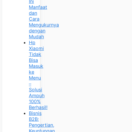
Ini
Manfaat
dan
Cara
Mengukurnya
dengan
Mudah
Hp
Xiaomi
Tidak
Bisa
Masuk
ke
Menu
–
Solusi
Ampuh
100%
Berhasil!
Bisnis
B2B:
Pengertian,
Keuntungan