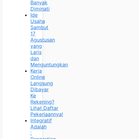
Banyak
Diminati
Ide
Usaha
Sambut
17
Agustusan
yang
Laris
dan
Menguntungkan
Kerja
Online
Langsung
Dibayar
Ke
Rekening?
Lihat Daftar
Pekerjaannya!
Integratif
Adalah
:
Pengertian,