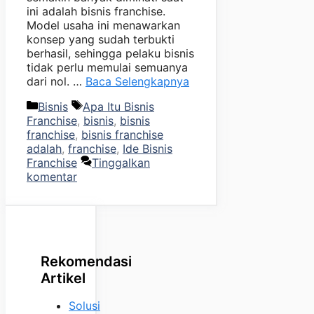
ini adalah bisnis franchise.
Model usaha ini menawarkan
konsep yang sudah terbukti
berhasil, sehingga pelaku bisnis
tidak perlu memulai semuanya
dari nol. …
Baca Selengkapnya
Kategori
Tag
Bisnis
Apa Itu Bisnis
Franchise
,
bisnis
,
bisnis
franchise
,
bisnis franchise
adalah
,
franchise
,
Ide Bisnis
Franchise
Tinggalkan
komentar
Rekomendasi
Artikel
Solusi