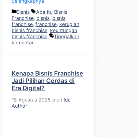
Selengkapnya
Kategori
Tag
Bisnis
Apa Itu Bisnis
Franchise
,
bisnis
,
bisnis
franchise
,
franchise
,
kerugian
bisnis franchise
,
keuntungan
bisnis franchise
Tinggalkan
komentar
Kenapa Bisnis Franchise
Jadi Pilihan Cerdas di
Era Digital?
18 Agustus 2025
oleh
Ida
Author