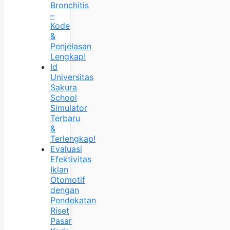
Bronchitis
–
Kode
&
Penjelasan
Lengkap!
Id
Universitas
Sakura
School
Simulator
Terbaru
&
Terlengkap!
Evaluasi
Efektivitas
Iklan
Otomotif
dengan
Pendekatan
Riset
Pasar