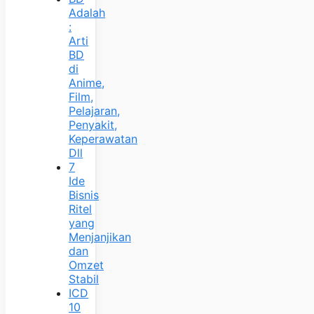
Adalah
:
Arti
BD
di
Anime,
Film,
Pelajaran,
Penyakit,
Keperawatan
Dll
7
Ide
Bisnis
Ritel
yang
Menjanjikan
dan
Omzet
Stabil
ICD
10