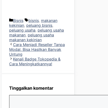
Kategori
Tag
Bisnis
bisnis
,
makanan
kekinian
,
peluang bisnis
,
peluang usaha
,
peluang usaha
makanan
,
peluang usaha
makanan kekinian
Cara Menjadi Reseller Tanpa
Modal, Bisa Hasilkan Banyak
Untung
Kenali Badge Tokopedia &
Cara Meningkatkannya!
Tinggalkan komentar
Komentar