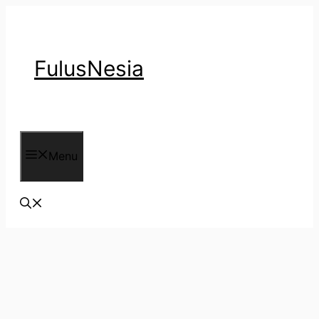
Langsung
ke
isi
FulusNesia
Menu