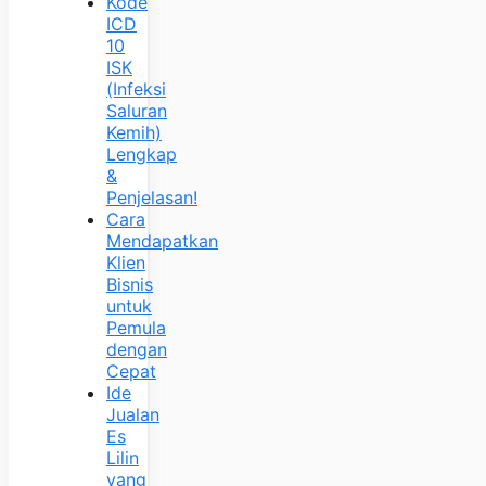
Kode
ICD
10
ISK
(Infeksi
Saluran
Kemih)
Lengkap
&
Penjelasan!
Cara
Mendapatkan
Klien
Bisnis
untuk
Pemula
dengan
Cepat
Ide
Jualan
Es
Lilin
yang