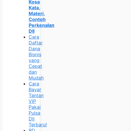
Kosa
Kata,
Materi,
Contoh
Perkenalan
Dll
Cara
Daftar
Dana
Bisnis
yang
Cepat
dan
Mudah
Cara
Bayar
Tantan
VIP
Pakai
Pulsa
Dll
Terbaru!
BD