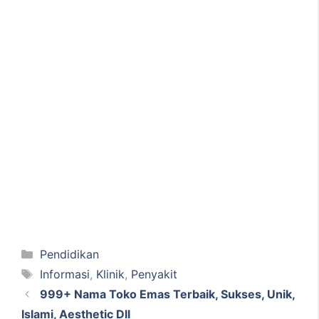
Kategori
Pendidikan
Tag
Informasi
,
Klinik
,
Penyakit
999+ Nama Toko Emas Terbaik, Sukses, Unik,
Islami, Aesthetic Dll