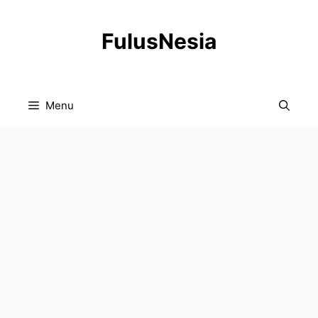
Langsung
ke
FulusNesia
isi
Menu