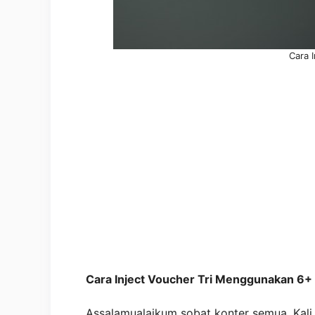
Cara I
Cara Inject Voucher Tri Menggunakan 6+ 
Assalamualaikum sobat konter semua. Kali 